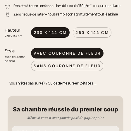
Résiste à toute l'enfance
—lavable, épais 150g/m², conçu pour durer
Zéro risque de rater
—nous remplaçons gratuitement tout lé abîmé
Hauteur
230 X 144 CM
260 X 144 CM
230 x 144 cm
Style
AVEC COURONNE DE FLEUR
Avec couronne
de fleur
SANS COURONNE DE FLEUR
Vous n'êtes pas sûr(e) ? Guide de mesure en 2 étapes →
Sa chambre réussie du premier coup
Même si vous n'avez jamais posé de papier peint