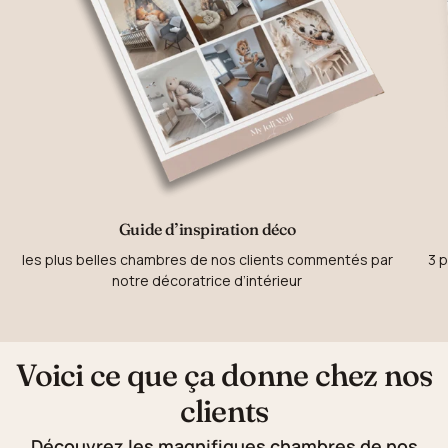
Guide d’inspiration déco
les plus belles chambres de nos clients commentés par
3 p
notre décoratrice d’intérieur
Voici ce que ça donne chez nos
clients
Découvrez les magnifiques chambres de nos