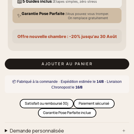
📖
5 Guides inclus :
Étapes simples, zéro stress
Garantie Pose Parfaite :
Vous pouvez vous tromper.
✨
On remplace gratuitement
Offre nouvelle chambre : -20% jusqu'au 30 Août
AJOUTER AU PANIER
📦 Fabriqué à la commande · Expédition estimée le
14/8
- Livraison
Chronopost le
16/8
Satisfait ou remboursé 30j
Paiement sécurisé
Garantie Pose Parfaite inclue
Demande personnalisée