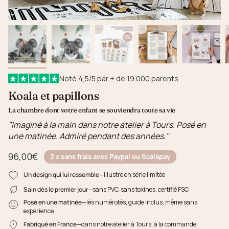
Noté 4,5/5 par + de 19 000 parents
Koala et papillons
La chambre dont votre enfant se souviendra toute sa vie
"Imaginé à la main dans notre atelier à Tours. Posé en
une matinée. Admiré pendant des années."
96,00€
3 x sans frais avec Paypal ou Scalapay
Un design qui lui ressemble
—illustré en série limitée
Sain dès le premier jour
—sans PVC, sans toxines, certifié FSC
Posé en une matinée
—lés numérotés, guide inclus, même sans
expérience
Fabriqué en France
—dans notre atelier à Tours, à la commande