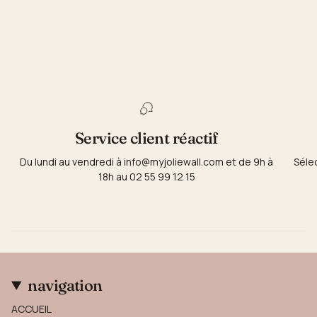
Service client réactif
Du lundi au vendredi à info@myjoliewall.com et de 9h à
Séle
18h au 02 55 99 12 15
navigation
ACCUEIL