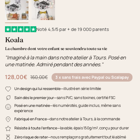
Noté 4,5/5 par + de 19 000 parents
Koala
La chambre dont votre enfant se souviendra toute sa vie
"Imaginé à la main dans notre atelier à Tours. Posé en
une matinée. Admiré pendant des années."
128,00€
Prix régulier
160,00€
3 x sans frais avec Paypal ou Scalapay
Un design qui lui ressemble
—illustré en série limitée
Sain dès le premier jour
—sans PVC, sans toxines, certifié FSC
Posé en une matinée
—lés numérotés, guide inclus, même sans
expérience
Fabriqué en France
—dans notre atelier à Tours, à la commande
Résiste à toute l'enfance
—lavable, épais 150g/m², conçu pour durer
Zéro risque de rater
—nous remplaçons gratuitement tout lé abîmé