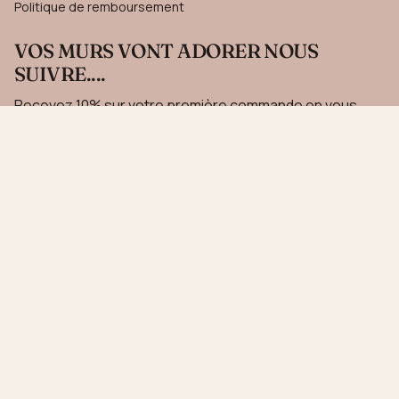
Politique de remboursement
VOS MURS VONT ADORER NOUS
SUIVRE....
Recevez 10% sur votre première commande en vous
inscrivant à notre newsletter.
JE M'INSCRIS
Ce site est protégé par hCaptcha, et la
Politique de confidentialité
et les
Conditions de
service
de hCaptcha s’appliquent.