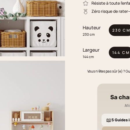
Résiste à toute l'enf
Zéro risque de rater
Hauteur
230 C
230 cm
Largeur
144 CM
144 cm
Vous n'êtes pas sûr(e) ? G
Sa cha
Mêm
📖
5 Guides i