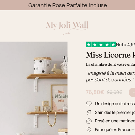
Garantie Pose Parfaite incluse
Livraison OFFERTE dès 49€
Noté 4,5/
Miss Licorne 
La chambre dont votre enfan
"Imaginé à la main dan
pendant des années."
76,80€
Prix régulier
96,00€
Un design qui lui res
Sain dès le premier j
Posé en une matiné
Fabriqué en France
—