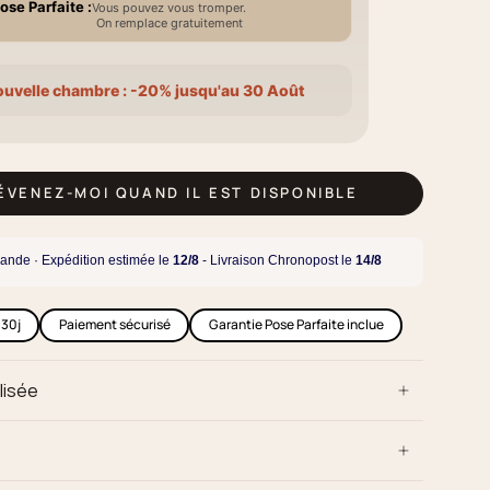
ose Parfaite :
Vous pouvez vous tromper.
On remplace gratuitement
ouvelle chambre : -20% jusqu'au 30 Août
RÉVENEZ-MOI QUAND IL EST DISPONIBLE
ande · Expédition estimée le
12/8
- Livraison Chronopost le
14/8
 30j
Paiement sécurisé
Garantie Pose Parfaite inclue
lisée