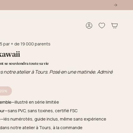
Compte
5 par + de 19 000 parents
kawaii
t se souviendra toute sa vie
s notre atelier à Tours. Posé en une matinée. Admiré
-20%
semble
—illustré en série limitée
our
—sans PVC, sans toxines, certifié FSC
e
—lés numérotés, guide inclus, même sans expérience
dans notre atelier à Tours, à la commande