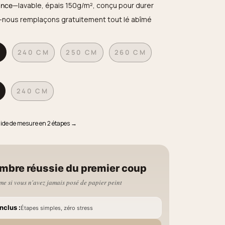
ance
—lavable, épais 150g/m², conçu pour durer
—nous remplaçons gratuitement tout lé abîmé
M
240 CM
250 CM
260 CM
240 CM
uide de mesure en 2 étapes →
mbre réussie du premier coup
e si vous n'avez jamais posé de papier peint
nclus :
Étapes simples, zéro stress