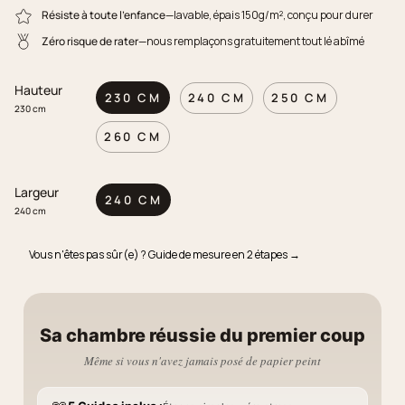
Résiste à toute l'enfance
—lavable, épais 150g/m², conçu pour durer
Zéro risque de rater
—nous remplaçons gratuitement tout lé abîmé
Hauteur
230 CM
240 CM
250 CM
230 cm
260 CM
Largeur
240 CM
240 cm
Vous n'êtes pas sûr(e) ? Guide de mesure en 2 étapes →
Sa chambre réussie du premier coup
Même si vous n'avez jamais posé de papier peint