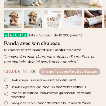
Noté 4,5/5 par + de 19 000 parents
Panda avec son chapeau
La chambre dont votre enfant se souviendra toute sa vie
"Imaginé à la main dans notre atelier à Tours. Posé en
une matinée. Admiré pendant des années."
128,00€
Prix régulier
160,00€
3 x sans frais avec Paypal ou Scalapay
Un design qui lui ressemble
—illustré en série limitée
Sain dès le premier jour
—sans PVC, sans toxines, certifié FSC
Posé en une matinée
—lés numérotés, guide inclus, même sans
expérience
Fabriqué en France
—dans notre atelier à Tours, à la commande