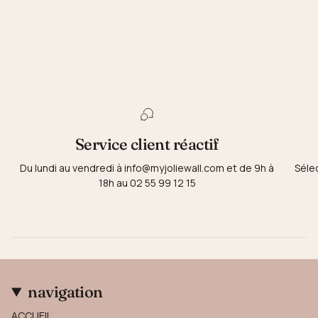
Service client réactif
Du lundi au vendredi à info@myjoliewall.com et de 9h à
Séle
18h au 02 55 99 12 15
navigation
ACCUEIL