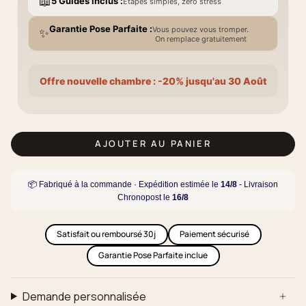
📖
5 Guides inclus :
Étapes simples, zéro stress
Garantie Pose Parfaite :
Vous pouvez vous tromper.
✨
On remplace gratuitement
Offre nouvelle chambre : -20% jusqu'au 30 Août
AJOUTER AU PANIER
📦 Fabriqué à la commande · Expédition estimée le
14/8
- Livraison
Chronopost le
16/8
Satisfait ou remboursé 30j
Paiement sécurisé
Garantie Pose Parfaite inclue
Demande personnalisée